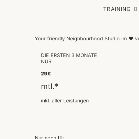
Inhalt
Slider
springen
TRAINING
Your friendly Neighbourhood Studio im ❤️ 
DIE ERSTEN 3 MONATE
NUR
29€
mtl.*
inkl. aller Leistungen
Nur noch für