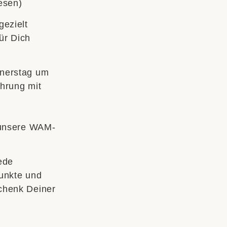
esen)
gezielt
ür Dich
nnerstag um
hrung mit
r unsere WAM-
ede
Punkte und
chenk Deiner