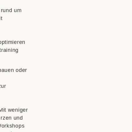
e rund um
t
optimieren
training
ubauen oder
zur
Mit weniger
rzen und
 Workshops