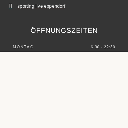
sporting live eppendorf
ÖFFNUNGSZEITEN
MONTAG
6:30 - 22:30
DIENSTAG
7:00 - 22:00
MITTWOCH
6:30 - 22:30
DONNERSTAG
7:00 - 22:00
FREITAG
6:30 - 22:00
SAMSTAG
9:00 - 20:00