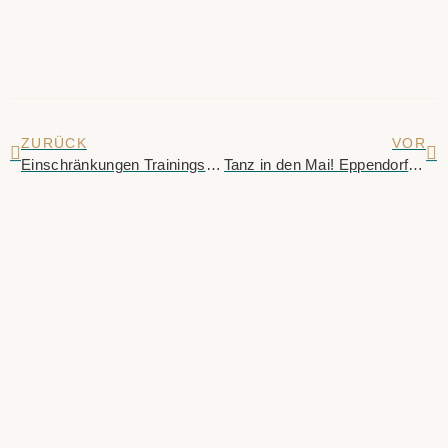
ZURÜCK
VOR
Einschränkungen Trainingsfläche 2.OG. am Samstag 22. März.
Tanz in den Mai! Eppendorf Tanzt x sporting live