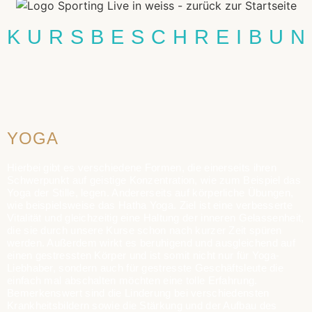
KURSBESCHREIBU
YOGA
Hierbei gibt es verschiedene Formen, die einerseits ihren
Schwerpunkt auf geistige Konzentration, wie zum Beispiel das
Yoga der Stille, legen. Andererseits auf körperliche Übungen,
wie beispielsweise das Hatha Yoga. Ziel ist eine verbesserte
Vitalität und gleichzeitig eine Haltung der inneren Gelassenheit,
die sie durch unsere Kurse schon nach kurzer Zeit spüren
werden. Außerdem wirkt es beruhigend und ausgleichend auf
einen gestressten Körper und ist somit nicht nur für Yoga-
Liebhaber, sondern auch für gestresste Geschäftsleute die
einfach mal abschalten möchten eine tolle Erfahrung.
Bemerkenswert sind die Linderung bei verschiedensten
Krankheitsbildern sowie die Stärkung und der Aufbau des