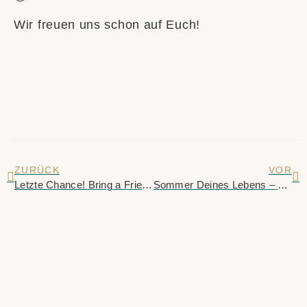
Wir freuen uns schon auf Euch!
ZURÜCK
VOR
Letzte Chance! Bring a Friend – 3 Monate Sommer(s)pass. Nur noch 2 Tage!
Sommer Deines Lebens – Punkte sammeln