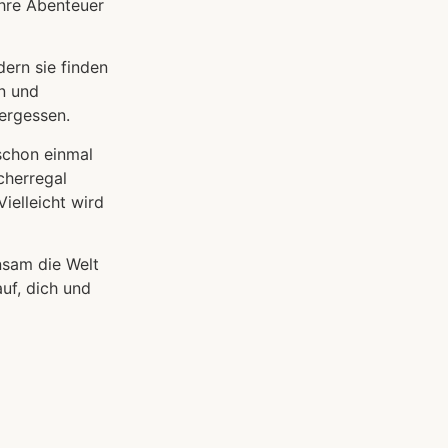
hre Abenteuer
ern sie finden
en und
ergessen.
 schon einmal
cherregal
ielleicht wird
nsam die Welt
uf, dich und