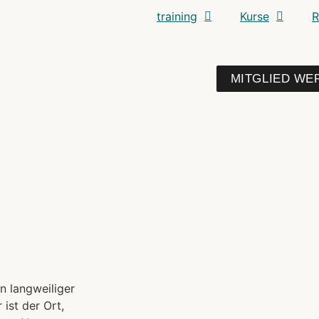
training
Kurse
R
MITGLIED WE
in langweiliger
ist der Ort,